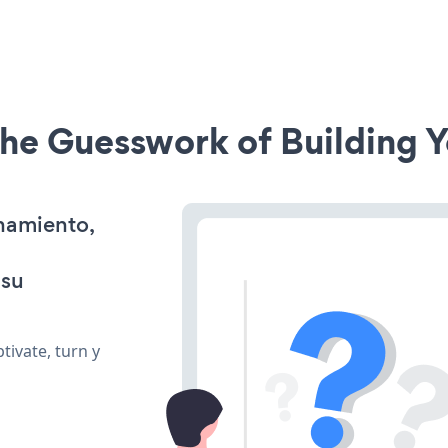
he Guesswork of Building Y
onamiento,
 su
tivate, turn y