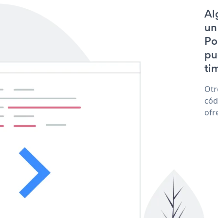
Al
un
Po
pu
tim
Otr
cód
ofr