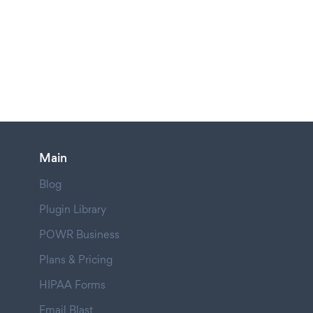
Main
Blog
Plugin Library
POWR Business
Plans & Pricing
HIPAA Forms
Email Blast