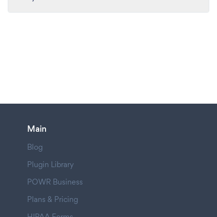
Main
Blog
Plugin Library
POWR Business
Plans & Pricing
HIPAA Forms