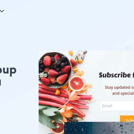
pup
u