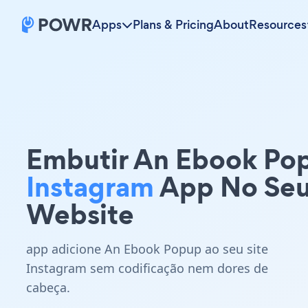
Apps
Plans & Pricing
About
Resources
Embutir An Ebook Po
Instagram
App No Se
Website
app adicione An Ebook Popup ao seu site
Instagram sem codificação nem dores de
cabeça.