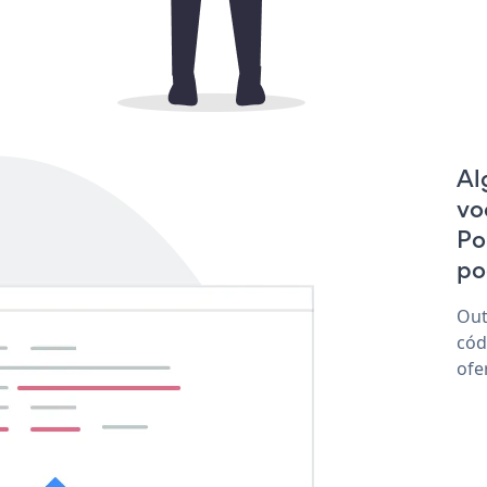
Al
vo
Po
po
Out
cód
ofe