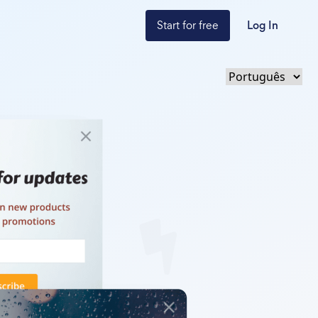
Start for free
Log In