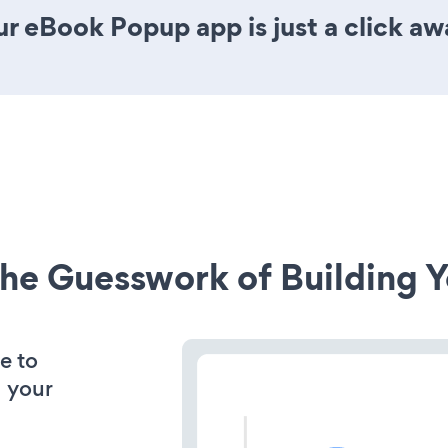
r eBook Popup app is just a click aw
he Guesswork of Building Y
e to
 your