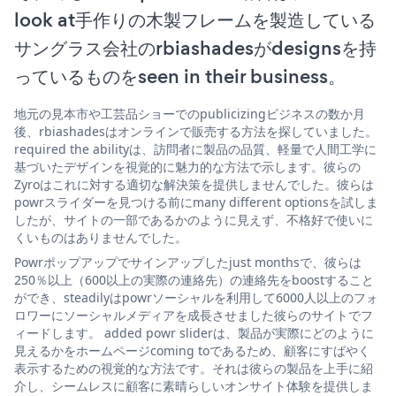
look at手作りの木製フレームを製造している
サングラス会社のrbiashadesがdesignsを持
っているものをseen in their business。
地元の見本市や工芸品ショーでのpublicizingビジネスの数か月
後、rbiashadesはオンラインで販売する方法を探していました。
required the abilityは、訪問者に製品の品質、軽量で人間工学に
基づいたデザインを視覚的に魅力的な方法で示します。彼らの
Zyroはこれに対する適切な解決策を提供しませんでした。彼らは
powrスライダーを見つける前にmany different optionsを試しま
したが、サイトの一部であるかのように見えず、不格好で使いに
くいものはありませんでした。
Powrポップアップでサインアップしたjust monthsで、彼らは
250％以上（600以上の実際の連絡先）の連絡先をboostすること
ができ、steadilyはpowrソーシャルを利用して6000人以上のフォ
ロワーにソーシャルメディアを成長させました彼らのサイトでフ
ィードします。 added powr sliderは、製品が実際にどのように
見えるかをホームページcoming toであるため、顧客にすばやく
表示するための視覚的な方法です。それは彼らの製品を上手に紹
介し、シームレスに顧客に素晴らしいオンサイト体験を提供しま