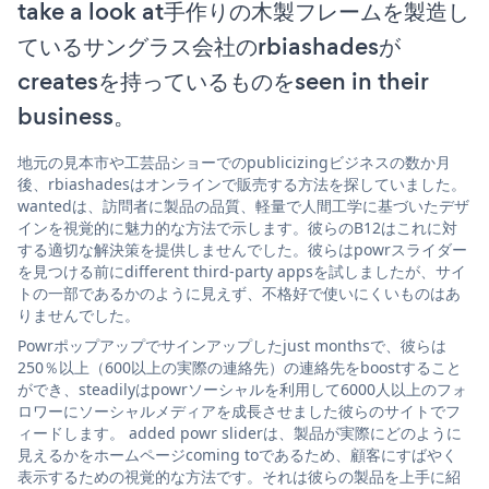
take a look at手作りの木製フレームを製造し
ているサングラス会社のrbiashadesが
createsを持っているものをseen in their
business。
地元の見本市や工芸品ショーでのpublicizingビジネスの数か月
後、rbiashadesはオンラインで販売する方法を探していました。
wantedは、訪問者に製品の品質、軽量で人間工学に基づいたデザ
インを視覚的に魅力的な方法で示します。彼らのB12はこれに対
する適切な解決策を提供しませんでした。彼らはpowrスライダー
を見つける前にdifferent third-party appsを試しましたが、サイ
トの一部であるかのように見えず、不格好で使いにくいものはあ
りませんでした。
Powrポップアップでサインアップしたjust monthsで、彼らは
250％以上（600以上の実際の連絡先）の連絡先をboostすること
ができ、steadilyはpowrソーシャルを利用して6000人以上のフォ
ロワーにソーシャルメディアを成長させました彼らのサイトでフ
ィードします。 added powr sliderは、製品が実際にどのように
見えるかをホームページcoming toであるため、顧客にすばやく
表示するための視覚的な方法です。それは彼らの製品を上手に紹