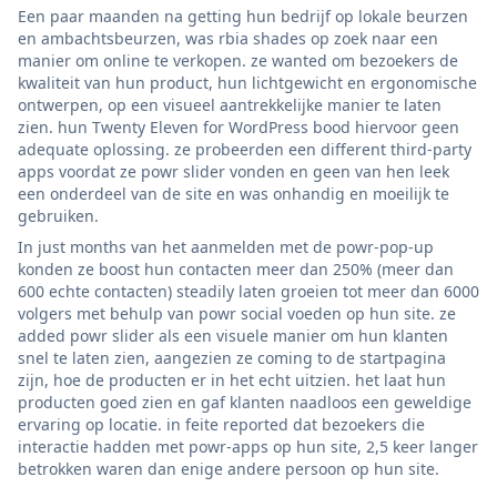
Een paar maanden na getting hun bedrijf op lokale beurzen
en ambachtsbeurzen, was rbia shades op zoek naar een
manier om online te verkopen. ze wanted om bezoekers de
kwaliteit van hun product, hun lichtgewicht en ergonomische
ontwerpen, op een visueel aantrekkelijke manier te laten
zien. hun Twenty Eleven for WordPress bood hiervoor geen
adequate oplossing. ze probeerden een different third-party
apps voordat ze powr slider vonden en geen van hen leek
een onderdeel van de site en was onhandig en moeilijk te
gebruiken.
In just months van het aanmelden met de powr-pop-up
konden ze boost hun contacten meer dan 250% (meer dan
600 echte contacten) steadily laten groeien tot meer dan 6000
volgers met behulp van powr social voeden op hun site. ze
added powr slider als een visuele manier om hun klanten
snel te laten zien, aangezien ze coming to de startpagina
zijn, hoe de producten er in het echt uitzien. het laat hun
producten goed zien en gaf klanten naadloos een geweldige
ervaring op locatie. in feite reported dat bezoekers die
interactie hadden met powr-apps op hun site, 2,5 keer langer
betrokken waren dan enige andere persoon op hun site.