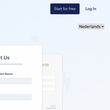
Start for free
Log In