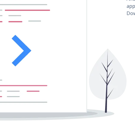
app
Dow