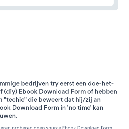
mmige bedrijven try eerst een doe-het-
lf (diy) Ebook Download Form of hebben
n "techie" die beweert dat hij/zij an
ook Download Form in 'no time' kan
uwen.
eren proberen open source Ebook Download Form