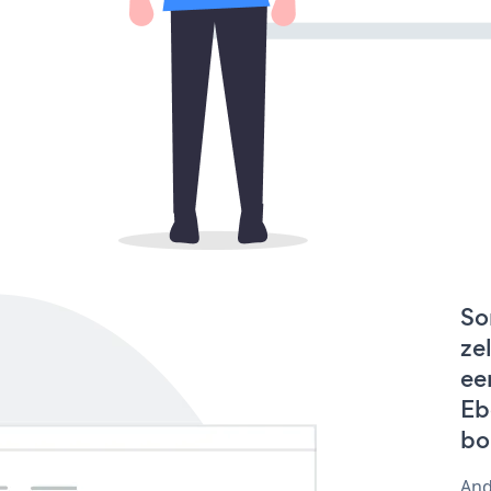
So
ze
ee
Eb
bo
And