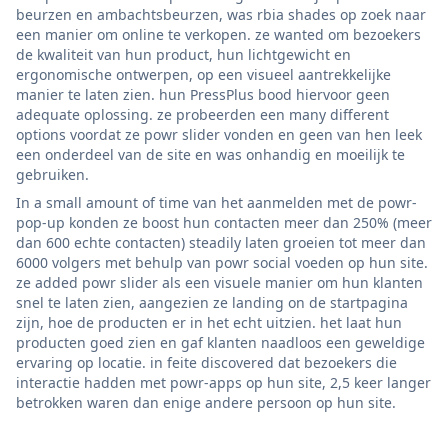
beurzen en ambachtsbeurzen, was rbia shades op zoek naar
een manier om online te verkopen. ze wanted om bezoekers
de kwaliteit van hun product, hun lichtgewicht en
ergonomische ontwerpen, op een visueel aantrekkelijke
manier te laten zien. hun PressPlus bood hiervoor geen
adequate oplossing. ze probeerden een many different
options voordat ze powr slider vonden en geen van hen leek
een onderdeel van de site en was onhandig en moeilijk te
gebruiken.
In a small amount of time van het aanmelden met de powr-
pop-up konden ze boost hun contacten meer dan 250% (meer
dan 600 echte contacten) steadily laten groeien tot meer dan
6000 volgers met behulp van powr social voeden op hun site.
ze added powr slider als een visuele manier om hun klanten
snel te laten zien, aangezien ze landing on de startpagina
zijn, hoe de producten er in het echt uitzien. het laat hun
producten goed zien en gaf klanten naadloos een geweldige
ervaring op locatie. in feite discovered dat bezoekers die
interactie hadden met powr-apps op hun site, 2,5 keer langer
betrokken waren dan enige andere persoon op hun site.