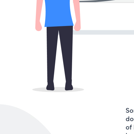
So
do
of