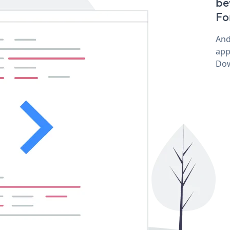
be
Fo
And
app
Dow