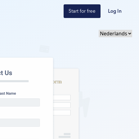
Start for free
Log In