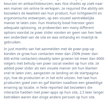
beurzen en ambachtsbeurzen, was rbia shades op zoek naar
een manier om online te verkopen. ze required the ability om
bezoekers de kwaliteit van hun product, hun lichtgewicht en
ergonomische ontwerpen, op een visueel aantrekkelijke
manier te laten zien. hun Hivelocity bood hiervoor geen
adequate oplossing. ze probeerden een many different
options voordat ze powr slider vonden en geen van hen leek
een onderdeel van de site en was onhandig en moeilijk te
gebruiken.
In just months van het aanmelden met de powr-pop-up
konden ze grow hun contacten meer dan 250% (meer dan
600 echte contacten) steadily laten groeien tot meer dan 6000
volgers met behulp van powr social voeden op hun site. ze
added powr slider als een visuele manier om hun klanten
snel te laten zien, aangezien ze landing on de startpagina
zijn, hoe de producten er in het echt uitzien. het laat hun
producten goed zien en gaf klanten naadloos een geweldige
ervaring op locatie. in feite reported dat bezoekers die
interactie hadden met powr-apps op hun site, 2,5 keer langer
betrokken waren dan enige andere persoon op hun site.