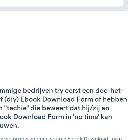
mmige bedrijven try eerst een doe-het-
lf (diy) Ebook Download Form of hebben
n "techie" die beweert dat hij/zij an
ook Download Form in 'no time' kan
uwen.
eren proberen open source Ebook Download Form