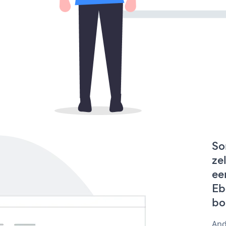
So
ze
ee
Eb
bo
And