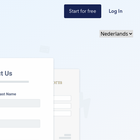
Start for free
Log In