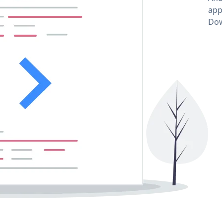
app
Dow