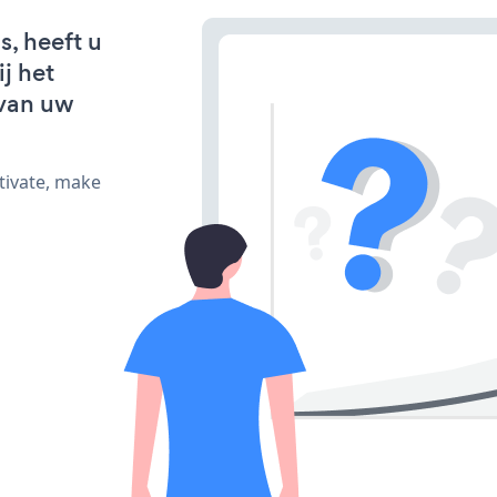
s, heeft u
j het
van uw
tivate, make