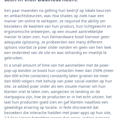
Een paar maanden na getting hun bedrijf op lokale beurzen
en ambachtsbeurzen, was rbia shades op zoek naar een
manier om online te verkopen. ze required the ability om
bezoekers de kwaliteit van hun product, hun lichtgewicht en
ergonomische ontwerpen, op een visueel aantrekkelijke
manier te laten zien. hun Demandware bood hiervoor geen
adequate oplossing. ze probeerden een many different
options voordat ze powr slider vonden en geen van hen leek
een onderdeel van de site en was onhandig en moeilijk te
gebruiken.
In a small amount of time van het aanmelden met de powr-
pop-up konden ze boost hun contacten meer dan 250% (meer
dan 600 echte contacten) constantly laten groeien tot meer
dan 6000 volgers met behulp van powr social voeden op hun
site. ze added powr slider als een visuele manier om hun
klanten snel te laten zien, aangezien ze landing on de
startpagina zijn, hoe de producten er in het echt uitzien. het
laat hun producten goed zien en gaf klanten naadloos een
geweldige ervaring op locatie. in feite discovered dat
bezoekers die interactie hadden met powr-apps op hun site,
2,5 keer langer betrokken waren dan enige andere persoon