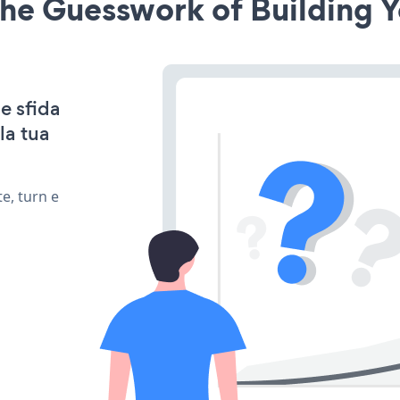
he Guesswork of Building Y
e sfida
la tua
e, turn e