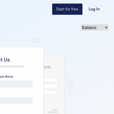
Start for free
Log In