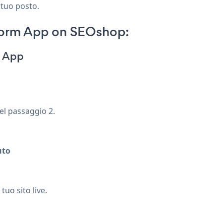
 tuo posto.
orm App on SEOshop:
m App
nel passaggio 2.
uto
uo sito live.