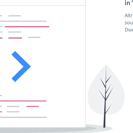
in 
Alt
sou
Dow