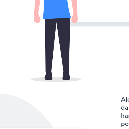
Al
da
ha
po