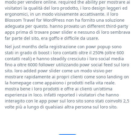
modo per vendere online. required the ability per mostrare ai
visitatori la qualità del loro prodotto, i loro design leggeri ed
ergonomici, in un modo visivamente accattivante. il loro
Blossom Travel for WordPress non ha fornito una soluzione
adeguata per questo. hanno provato un different third-party
apps prima di trovare powr slider e nessuno di loro sembrava
far parte del sito, era goffo e difficile da usare.
Nel just months della registrazione con powr popup sono
stati in grado di boost i loro contatti oltre il 250% (oltre 600
contatti reali) e hanno steadily cresciuto i loro social media
fino a oltre 6000 follower utilizzando powr social feed sul loro
sito. loro added powr slider come un modo visivo per
mostrare rapidamente ai propri clienti come sono landing on
la homepage come appaiono i prodotti nella vita reale.
mostra bene i loro prodotti e offre ai clienti un'ottima
esperienza in loco. infatti reported i visitatori che hanno
interagito con le app powr sul loro sito sono stati coinvolti 2,5
volte più a lungo di qualsiasi altra persona sul loro sito.