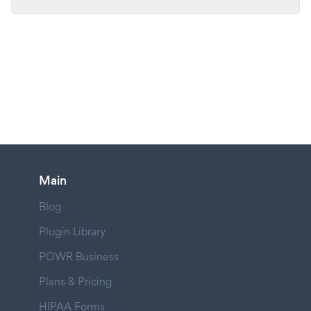
Main
Blog
Plugin Library
POWR Business
Plans & Pricing
HIPAA Forms