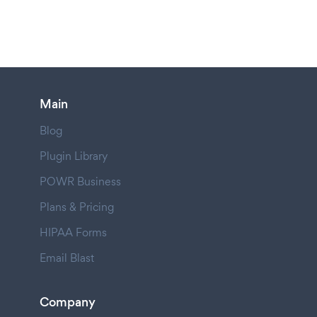
Main
Blog
Plugin Library
POWR Business
Plans & Pricing
HIPAA Forms
Email Blast
Company