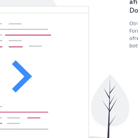
af
Do
Otr
For
ofr
bot