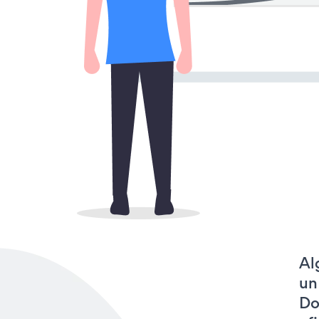
Al
un
Do