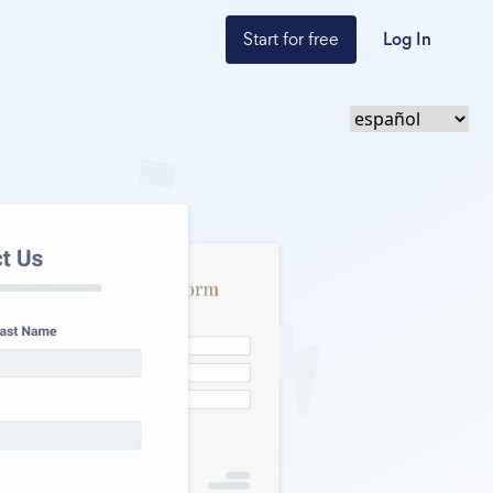
Start for free
Log In