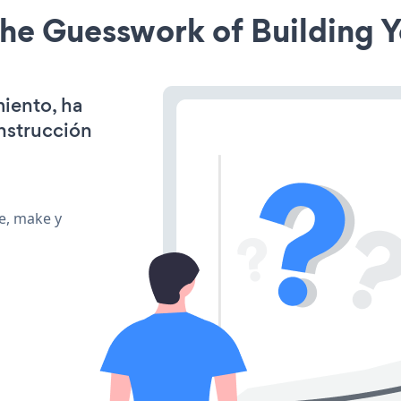
he Guesswork of Building Y
miento, ha
onstrucción
te, make y