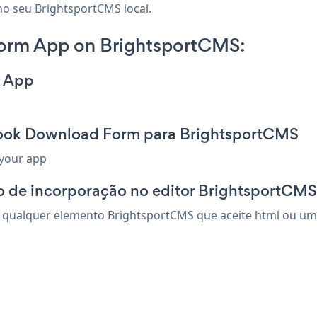
no seu BrightsportCMS local.
orm App on BrightsportCMS:
m App
book Download Form para BrightsportCMS
 your app
o de incorporação no editor BrightsportCMS
ualquer elemento BrightsportCMS que aceite html ou um có