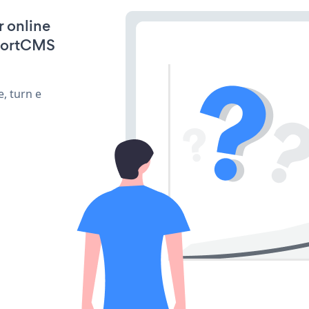
r online
sportCMS
, turn e