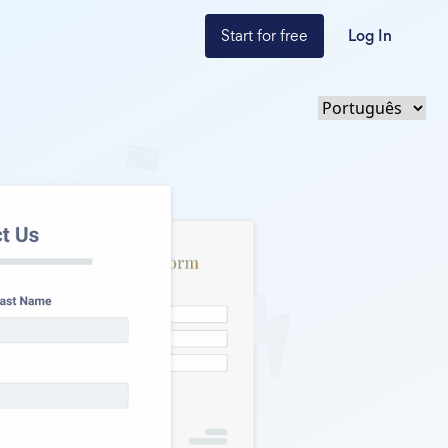
Start for free
Log In