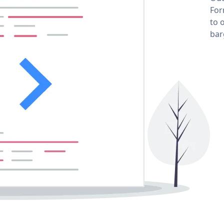
For
to 
bar