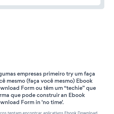
gumas empresas primeiro try um faça
cê mesmo (faça você mesmo) Ebook
wnload Form ou têm um “techie” que
irma que pode construir an Ebook
wnload Form in 'no time'.
ros tentam encontrar aplicativos Ebook Download