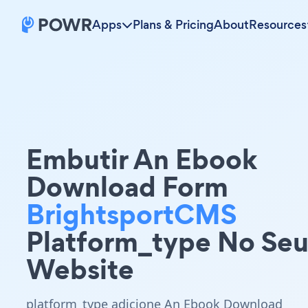
Apps
Plans & Pricing
About
Resources
Embutir An Ebook
Download Form
BrightsportCMS
Platform_type No Se
Website
platform_type adicione An Ebook Download