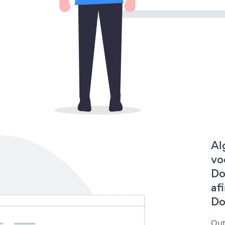
Al
vo
Do
af
Do
Out