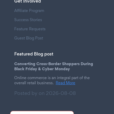
Get Involved
Affiliate Program
Success Stories
Feature Requests
Guest Blog Post
Featured Blog post
Converting Cross-Border Shoppers During
Black Friday & Cyber Monday
Online commerce is an integral part of the
overall retail business.
Read More
Posted by on
2026-08-08