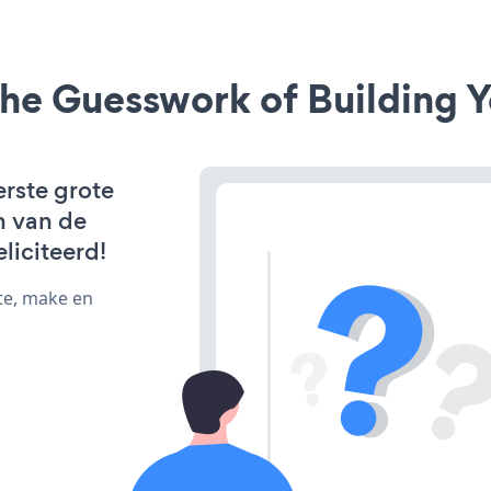
he Guesswork of Building Y
erste grote
n van de
liciteerd!
te, make en