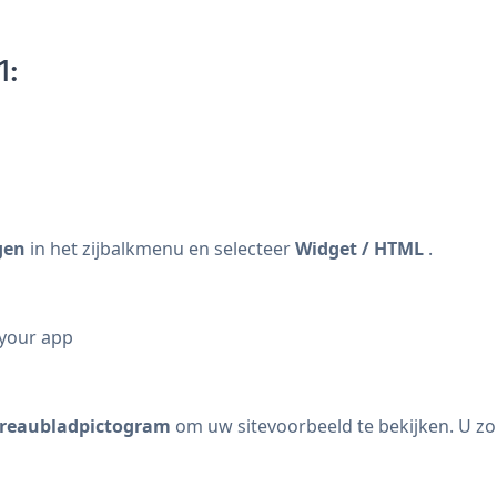
1:
gen
in het zijbalkmenu en selecteer
Widget / HTML
.
 your app
reaubladpictogram
om uw sitevoorbeeld te bekijken. U z