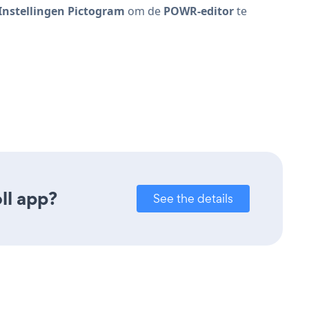
Instellingen Pictogram
om de
POWR-editor
te
ll app?
See the details