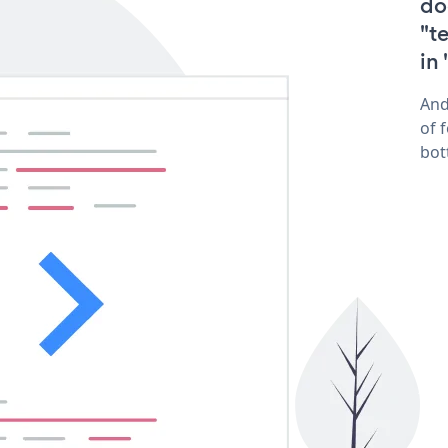
do
"t
in
And
of 
bot