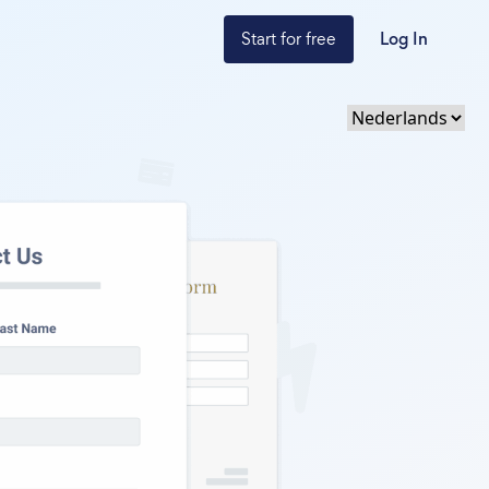
Start for free
Log In