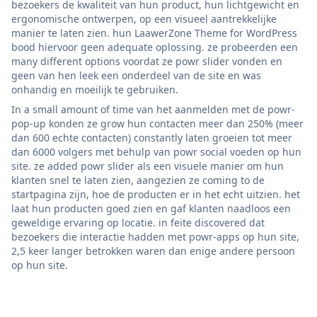
bezoekers de kwaliteit van hun product, hun lichtgewicht en
ergonomische ontwerpen, op een visueel aantrekkelijke
manier te laten zien. hun LaawerZone Theme for WordPress
bood hiervoor geen adequate oplossing. ze probeerden een
many different options voordat ze powr slider vonden en
geen van hen leek een onderdeel van de site en was
onhandig en moeilijk te gebruiken.
In a small amount of time van het aanmelden met de powr-
pop-up konden ze grow hun contacten meer dan 250% (meer
dan 600 echte contacten) constantly laten groeien tot meer
dan 6000 volgers met behulp van powr social voeden op hun
site. ze added powr slider als een visuele manier om hun
klanten snel te laten zien, aangezien ze coming to de
startpagina zijn, hoe de producten er in het echt uitzien. het
laat hun producten goed zien en gaf klanten naadloos een
geweldige ervaring op locatie. in feite discovered dat
bezoekers die interactie hadden met powr-apps op hun site,
2,5 keer langer betrokken waren dan enige andere persoon
op hun site.