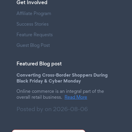
Get Involved
Affiliate Program
Success Stories
Feature Requests
Guest Blog Post
Featured Blog post
Converting Cross-Border Shoppers During
Black Friday & Cyber Monday
Online commerce is an integral part of the
overall retail business.
Read More
Posted by on
2026-08-06