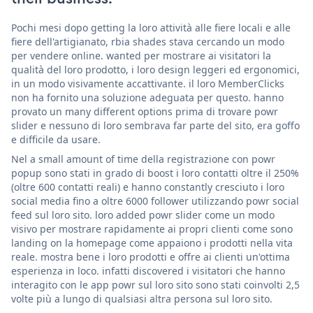
Pochi mesi dopo getting la loro attività alle fiere locali e alle
fiere dell'artigianato, rbia shades stava cercando un modo
per vendere online. wanted per mostrare ai visitatori la
qualità del loro prodotto, i loro design leggeri ed ergonomici,
in un modo visivamente accattivante. il loro MemberClicks
non ha fornito una soluzione adeguata per questo. hanno
provato un many different options prima di trovare powr
slider e nessuno di loro sembrava far parte del sito, era goffo
e difficile da usare.
Nel a small amount of time della registrazione con powr
popup sono stati in grado di boost i loro contatti oltre il 250%
(oltre 600 contatti reali) e hanno constantly cresciuto i loro
social media fino a oltre 6000 follower utilizzando powr social
feed sul loro sito. loro added powr slider come un modo
visivo per mostrare rapidamente ai propri clienti come sono
landing on la homepage come appaiono i prodotti nella vita
reale. mostra bene i loro prodotti e offre ai clienti un'ottima
esperienza in loco. infatti discovered i visitatori che hanno
interagito con le app powr sul loro sito sono stati coinvolti 2,5
volte più a lungo di qualsiasi altra persona sul loro sito.