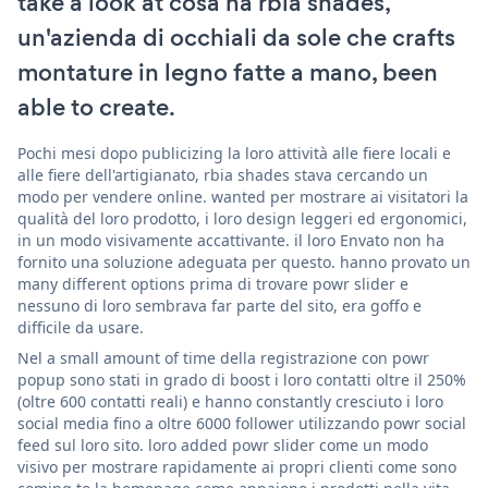
take a look at cosa ha rbia shades,
un'azienda di occhiali da sole che crafts
montature in legno fatte a mano, been
able to create.
Pochi mesi dopo publicizing la loro attività alle fiere locali e
alle fiere dell'artigianato, rbia shades stava cercando un
modo per vendere online. wanted per mostrare ai visitatori la
qualità del loro prodotto, i loro design leggeri ed ergonomici,
in un modo visivamente accattivante. il loro Envato non ha
fornito una soluzione adeguata per questo. hanno provato un
many different options prima di trovare powr slider e
nessuno di loro sembrava far parte del sito, era goffo e
difficile da usare.
Nel a small amount of time della registrazione con powr
popup sono stati in grado di boost i loro contatti oltre il 250%
(oltre 600 contatti reali) e hanno constantly cresciuto i loro
social media fino a oltre 6000 follower utilizzando powr social
feed sul loro sito. loro added powr slider come un modo
visivo per mostrare rapidamente ai propri clienti come sono