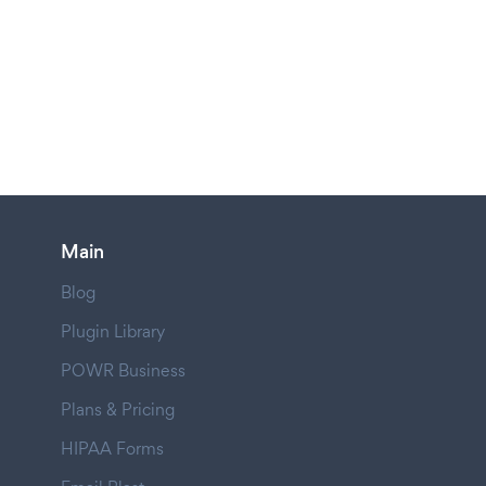
Main
Blog
Plugin Library
POWR Business
Plans & Pricing
HIPAA Forms