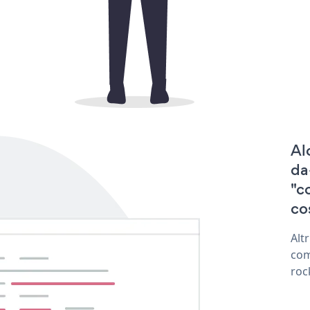
Al
da
"c
cos
Alt
com
roc