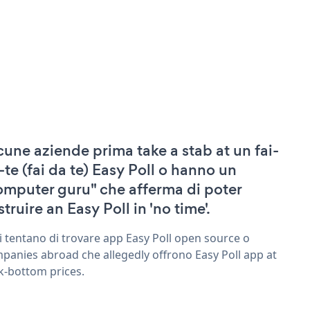
cune aziende prima take a stab at un fai-
-te (fai da te) Easy Poll o hanno un
omputer guru" che afferma di poter
truire an Easy Poll in 'no time'.
ri tentano di trovare app Easy Poll open source o
panies abroad che allegedly offrono Easy Poll app at
k-bottom prices.