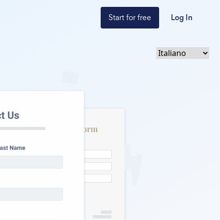
Start for free
Log In