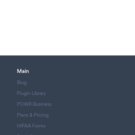
Main
Blog
Plugin Library
POWR Business
Plans & Pricing
HIPAA Forms