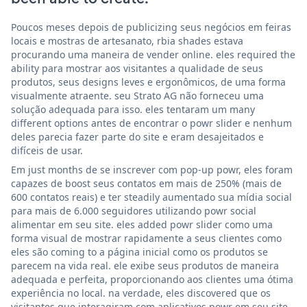
Poucos meses depois de publicizing seus negócios em feiras
locais e mostras de artesanato, rbia shades estava
procurando uma maneira de vender online. eles required the
ability para mostrar aos visitantes a qualidade de seus
produtos, seus designs leves e ergonômicos, de uma forma
visualmente atraente. seu Strato AG não forneceu uma
solução adequada para isso. eles tentaram um many
different options antes de encontrar o powr slider e nenhum
deles parecia fazer parte do site e eram desajeitados e
difíceis de usar.
Em just months de se inscrever com pop-up powr, eles foram
capazes de boost seus contatos em mais de 250% (mais de
600 contatos reais) e ter steadily aumentado sua mídia social
para mais de 6.000 seguidores utilizando powr social
alimentar em seu site. eles added powr slider como uma
forma visual de mostrar rapidamente a seus clientes como
eles são coming to a página inicial como os produtos se
parecem na vida real. ele exibe seus produtos de maneira
adequada e perfeita, proporcionando aos clientes uma ótima
experiência no local. na verdade, eles discovered que os
visitantes que interagiram com aplicativos powr em seu site