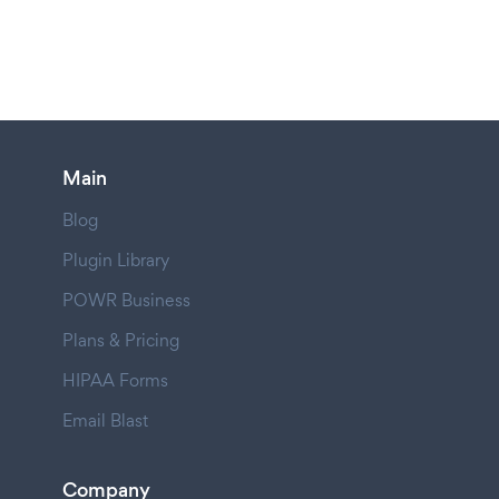
Main
Blog
Plugin Library
POWR Business
Plans & Pricing
HIPAA Forms
Email Blast
Company