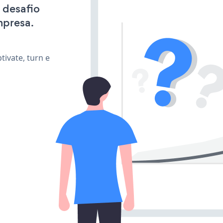
 desafio
mpresa.
ivate, turn e