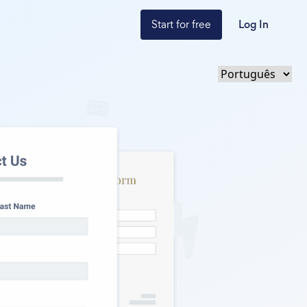
Start for free
Log In