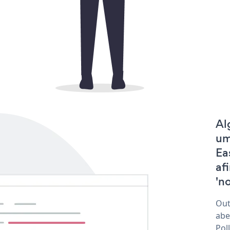
Al
um
Ea
af
'no
Out
abe
Pol