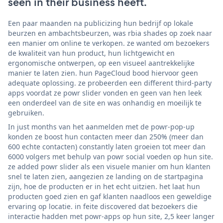
seen in their business heeft.
Een paar maanden na publicizing hun bedrijf op lokale
beurzen en ambachtsbeurzen, was rbia shades op zoek naar
een manier om online te verkopen. ze wanted om bezoekers
de kwaliteit van hun product, hun lichtgewicht en
ergonomische ontwerpen, op een visueel aantrekkelijke
manier te laten zien. hun PageCloud bood hiervoor geen
adequate oplossing. ze probeerden een different third-party
apps voordat ze powr slider vonden en geen van hen leek
een onderdeel van de site en was onhandig en moeilijk te
gebruiken.
In just months van het aanmelden met de powr-pop-up
konden ze boost hun contacten meer dan 250% (meer dan
600 echte contacten) constantly laten groeien tot meer dan
6000 volgers met behulp van powr social voeden op hun site.
ze added powr slider als een visuele manier om hun klanten
snel te laten zien, aangezien ze landing on de startpagina
zijn, hoe de producten er in het echt uitzien. het laat hun
producten goed zien en gaf klanten naadloos een geweldige
ervaring op locatie. in feite discovered dat bezoekers die
interactie hadden met powr-apps op hun site, 2,5 keer langer