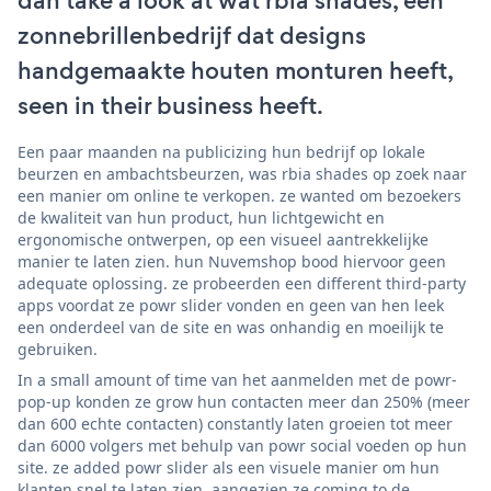
dan take a look at wat rbia shades, een
zonnebrillenbedrijf dat designs
handgemaakte houten monturen heeft,
seen in their business heeft.
Een paar maanden na publicizing hun bedrijf op lokale
beurzen en ambachtsbeurzen, was rbia shades op zoek naar
een manier om online te verkopen. ze wanted om bezoekers
de kwaliteit van hun product, hun lichtgewicht en
ergonomische ontwerpen, op een visueel aantrekkelijke
manier te laten zien. hun Nuvemshop bood hiervoor geen
adequate oplossing. ze probeerden een different third-party
apps voordat ze powr slider vonden en geen van hen leek
een onderdeel van de site en was onhandig en moeilijk te
gebruiken.
In a small amount of time van het aanmelden met de powr-
pop-up konden ze grow hun contacten meer dan 250% (meer
dan 600 echte contacten) constantly laten groeien tot meer
dan 6000 volgers met behulp van powr social voeden op hun
site. ze added powr slider als een visuele manier om hun
klanten snel te laten zien, aangezien ze coming to de