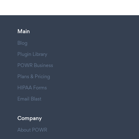
Main
Blog
Plugin Library
POWR Business
Plans & Pricing
HIPAA Forms
Email Blast
Company
About POWR