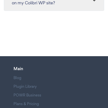
on my Colibri WP site?
Main
Blog
Plugin Library
POWR Business
Plans & Pricing