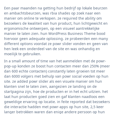
Een paar maanden na getting hun bedrijf op lokale beurzen
en ambachtsbeurzen, was rbia shades op zoek naar een
manier om online te verkopen. ze required the ability om
bezoekers de kwaliteit van hun product, hun lichtgewicht en
ergonomische ontwerpen, op een visueel aantrekkelijke
manier te laten zien. hun WordPress Business Theme bood
hiervoor geen adequate oplossing. ze probeerden een many
different options voordat ze powr slider vonden en geen van
hen leek een onderdeel van de site en was onhandig en
moeilijk te gebruiken.
In a small amount of time van het aanmelden met de powr-
pop-up konden ze boost hun contacten meer dan 250% (meer
dan 600 echte contacten) constantly laten groeien tot meer
dan 6000 volgers met behulp van powr social voeden op hun
site. ze added powr slider als een visuele manier om hun
klanten snel te laten zien, aangezien ze landing on de
startpagina zijn, hoe de producten er in het echt uitzien. het
laat hun producten goed zien en gaf klanten naadloos een
geweldige ervaring op locatie. in feite reported dat bezoekers
die interactie hadden met powr-apps op hun site, 2,5 keer
langer betrokken waren dan enige andere persoon op hun