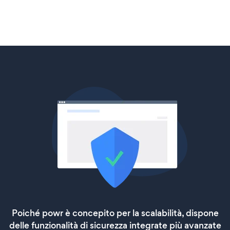
Poiché powr è concepito per la scalabilità, dispone
delle funzionalità di sicurezza integrate più avanzate