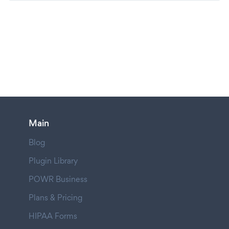
Main
Blog
Plugin Library
POWR Business
Plans & Pricing
HIPAA Forms