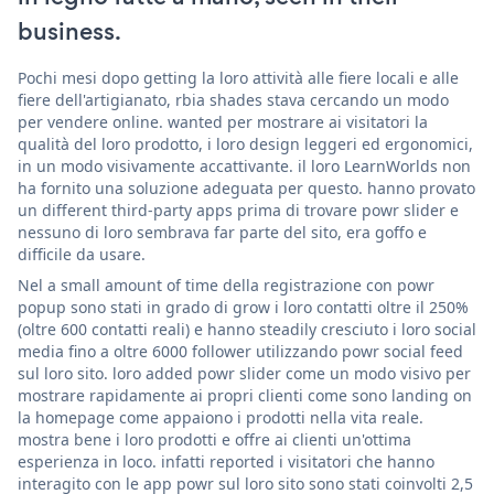
business.
Pochi mesi dopo getting la loro attività alle fiere locali e alle
fiere dell'artigianato, rbia shades stava cercando un modo
per vendere online. wanted per mostrare ai visitatori la
qualità del loro prodotto, i loro design leggeri ed ergonomici,
in un modo visivamente accattivante. il loro LearnWorlds non
ha fornito una soluzione adeguata per questo. hanno provato
un different third-party apps prima di trovare powr slider e
nessuno di loro sembrava far parte del sito, era goffo e
difficile da usare.
Nel a small amount of time della registrazione con powr
popup sono stati in grado di grow i loro contatti oltre il 250%
(oltre 600 contatti reali) e hanno steadily cresciuto i loro social
media fino a oltre 6000 follower utilizzando powr social feed
sul loro sito. loro added powr slider come un modo visivo per
mostrare rapidamente ai propri clienti come sono landing on
la homepage come appaiono i prodotti nella vita reale.
mostra bene i loro prodotti e offre ai clienti un'ottima
esperienza in loco. infatti reported i visitatori che hanno
interagito con le app powr sul loro sito sono stati coinvolti 2,5