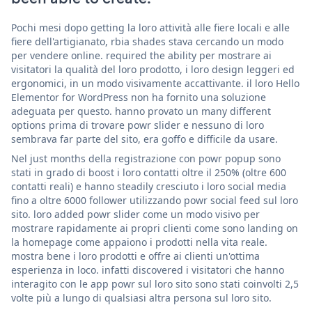
Pochi mesi dopo getting la loro attività alle fiere locali e alle
fiere dell'artigianato, rbia shades stava cercando un modo
per vendere online. required the ability per mostrare ai
visitatori la qualità del loro prodotto, i loro design leggeri ed
ergonomici, in un modo visivamente accattivante. il loro Hello
Elementor for WordPress non ha fornito una soluzione
adeguata per questo. hanno provato un many different
options prima di trovare powr slider e nessuno di loro
sembrava far parte del sito, era goffo e difficile da usare.
Nel just months della registrazione con powr popup sono
stati in grado di boost i loro contatti oltre il 250% (oltre 600
contatti reali) e hanno steadily cresciuto i loro social media
fino a oltre 6000 follower utilizzando powr social feed sul loro
sito. loro added powr slider come un modo visivo per
mostrare rapidamente ai propri clienti come sono landing on
la homepage come appaiono i prodotti nella vita reale.
mostra bene i loro prodotti e offre ai clienti un'ottima
esperienza in loco. infatti discovered i visitatori che hanno
interagito con le app powr sul loro sito sono stati coinvolti 2,5
volte più a lungo di qualsiasi altra persona sul loro sito.