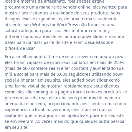
locais e mostras de artesanato, rbia shades estava
procurando uma maneira de vender online. eles wanted para
mostrar aos visitantes a qualidade de seus produtos, seus
designs leves e ergonômicos, de uma forma visualmente
atraente. seu Writings for WordPress não forneceu uma
solução adequada para isso. eles tentaram um many
different options antes de encontrar o powr slider e nenhum
deles parecia fazer parte do site e eram desajeitados e
difíceis de usar.
Em a small amount of time de se inscrever com pop-up powr,
eles foram capazes de grow seus contatos em mais de 250%
(mais de 600 contatos reais) e ter constantly aumentado sua
mídia social para mais de 6.000 seguidores utilizando powr
social alimentar em seu site. eles added powr slider como
uma forma visual de mostrar rapidamente a seus clientes
como eles são coming to a página inicial como os produtos se
parecem na vida real. ele exibe seus produtos de maneira
adequada e perfeita, proporcionando aos clientes uma ótima
experiência no local. na verdade, eles reported que os
visitantes que interagiram com aplicativos powr em seu site
se envolveram 2,5 vezes mais do que qualquer outra pessoa
em seu site.