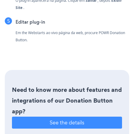
O plug-in aparecerá na página. Clique em
Salvar
, depois
Exibir
Site
.
Editar plug-in
Em the Webstarts ao vivo página da web, procure POWR Donation
Button.
Need to know more about features and
integrations of our Donation Button
app?
See the details