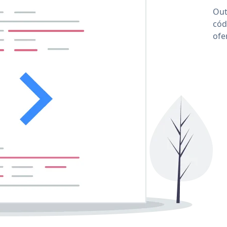
Out
cód
ofe