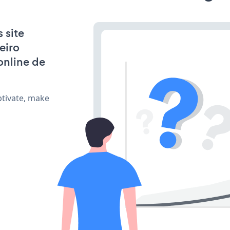
 site
eiro
online de
tivate, make