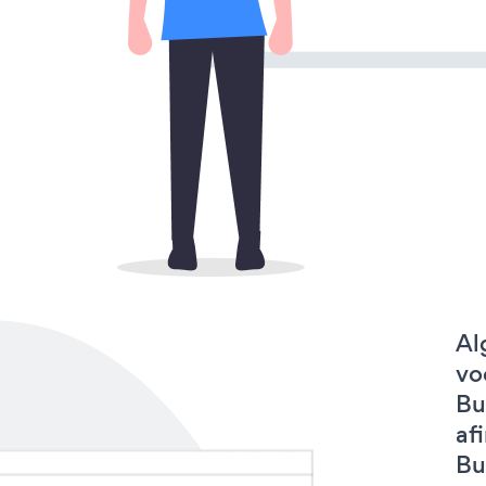
Al
vo
Bu
af
But