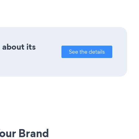
 about its
See the details
our Brand