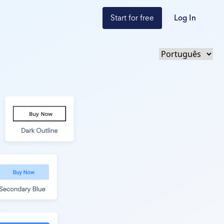
Start for free
Log In