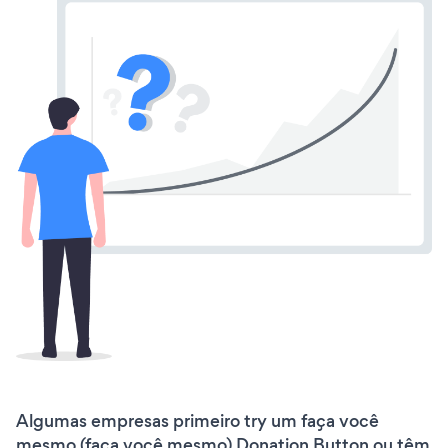
Algumas empresas primeiro try um faça você
mesmo (faça você mesmo) Donation Button ou têm