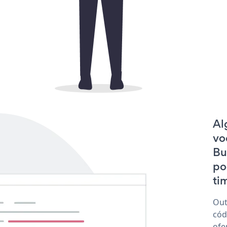
Al
vo
Bu
po
tim
Out
cód
ofe