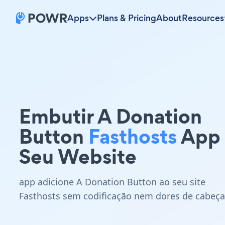
Apps
Plans & Pricing
About
Resources
Embutir A Donation
Button
Fasthosts
App
Seu Website
app adicione A Donation Button ao seu site
Fasthosts sem codificação nem dores de cabeça