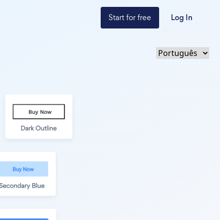
Start for free
Log In