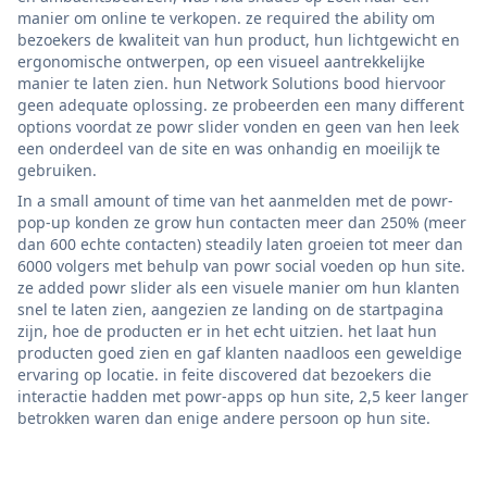
manier om online te verkopen. ze required the ability om
bezoekers de kwaliteit van hun product, hun lichtgewicht en
ergonomische ontwerpen, op een visueel aantrekkelijke
manier te laten zien. hun Network Solutions bood hiervoor
geen adequate oplossing. ze probeerden een many different
options voordat ze powr slider vonden en geen van hen leek
een onderdeel van de site en was onhandig en moeilijk te
gebruiken.
In a small amount of time van het aanmelden met de powr-
pop-up konden ze grow hun contacten meer dan 250% (meer
dan 600 echte contacten) steadily laten groeien tot meer dan
6000 volgers met behulp van powr social voeden op hun site.
ze added powr slider als een visuele manier om hun klanten
snel te laten zien, aangezien ze landing on de startpagina
zijn, hoe de producten er in het echt uitzien. het laat hun
producten goed zien en gaf klanten naadloos een geweldige
ervaring op locatie. in feite discovered dat bezoekers die
interactie hadden met powr-apps op hun site, 2,5 keer langer
betrokken waren dan enige andere persoon op hun site.