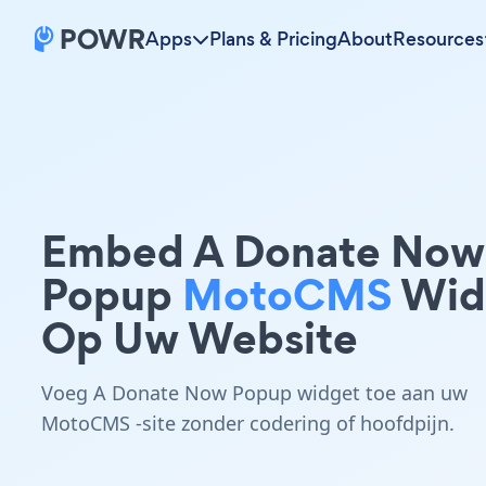
Apps
Plans & Pricing
About
Resources
Embed A Donate Now
Popup
MotoCMS
Wid
Op Uw Website
Voeg A Donate Now Popup widget toe aan uw
MotoCMS -site zonder codering of hoofdpijn.