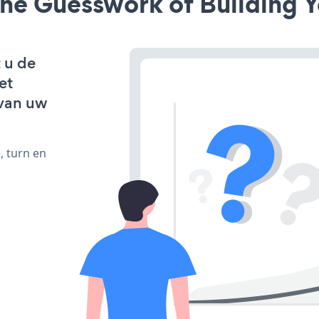
he Guesswork of Building Y
 u de
et
van uw
, turn en