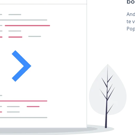
bo
And
te 
Pop