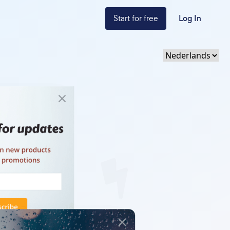
Start for free
Log In