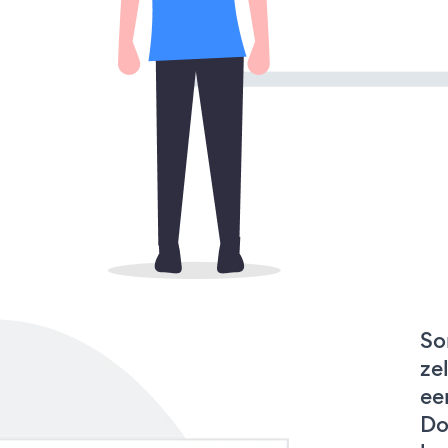
So
ze
ee
Do