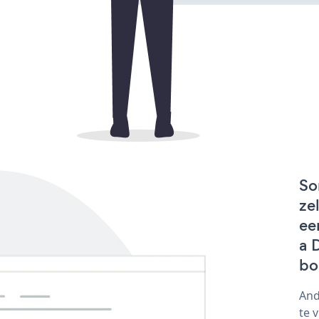
So
ze
ee
a 
bo
And
te 