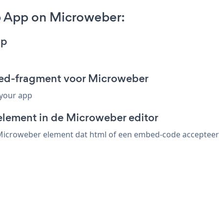
 App on Microweber:
pp
ed-fragment voor Microweber
 your app
element in de Microweber editor
croweber element dat html of een embed-code accepteert. 