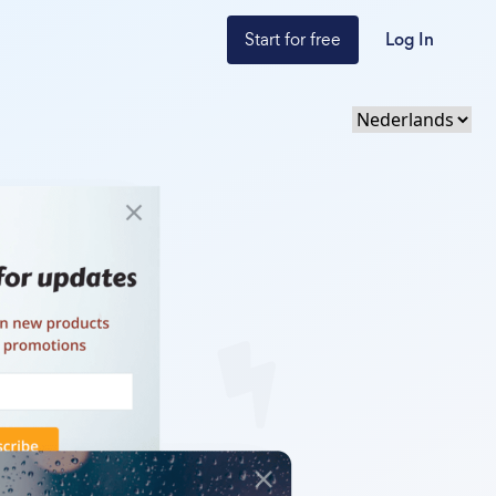
Start for free
Log In