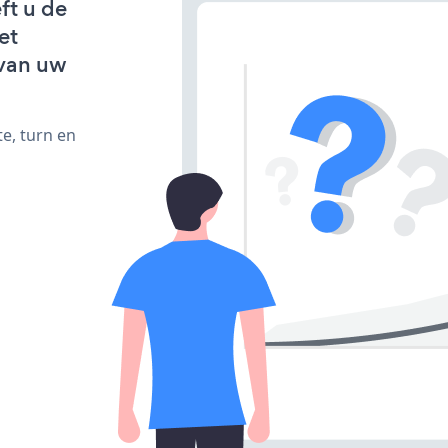
ft u de
et
van uw
e, turn en