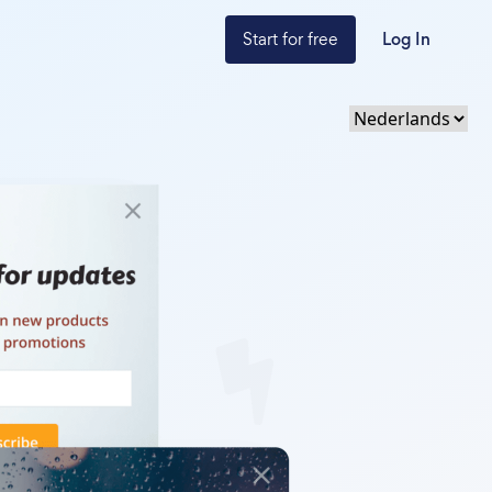
Start for free
Log In