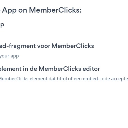
 App on MemberClicks:
pp
ed-fragment voor MemberClicks
 your app
element in de MemberClicks editor
mberClicks element dat html of een embed-code accepteert