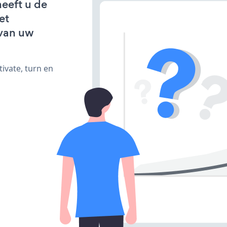
heeft u de
et
van uw
ivate, turn en