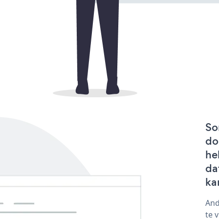
So
do
he
da
ka
And
te 