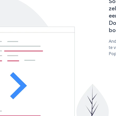
So
ze
ee
Do
bo
And
te 
Pop