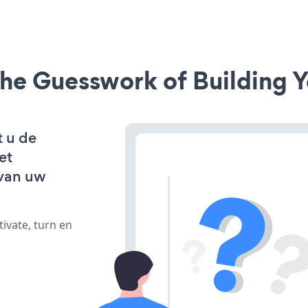
he Guesswork of Building Y
t u de
et
van uw
ivate, turn en