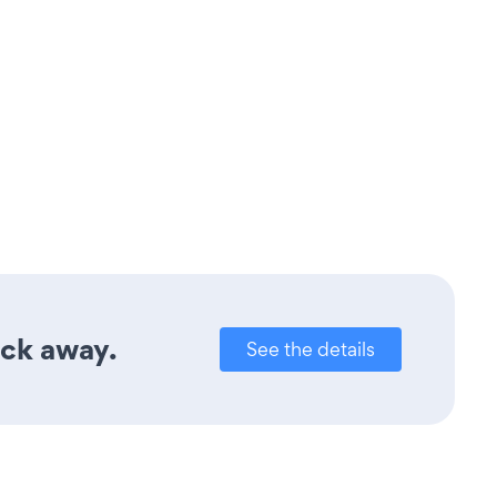
ick away.
See the details