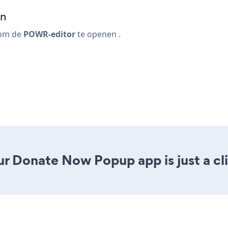
en
om de
POWR-editor
te openen
.
ur Donate Now Popup app is just a cl