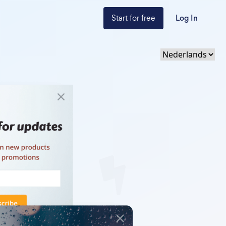
Start for free
Log In