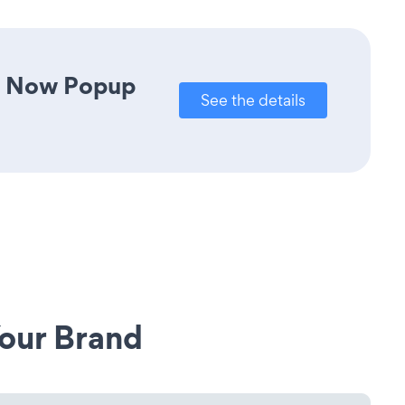
te Now Popup
See the details
our Brand