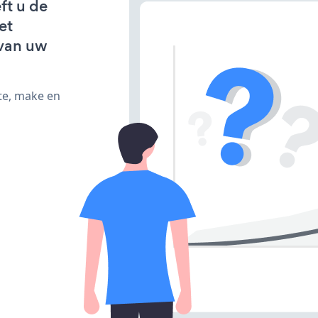
ft u de
et
van uw
te, make en