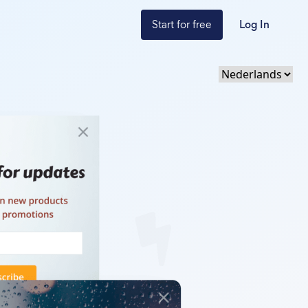
Start for free
Log In