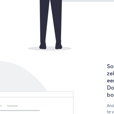
So
ze
ee
Do
bo
And
te 