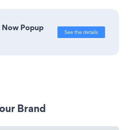
te Now Popup
See the details
our Brand