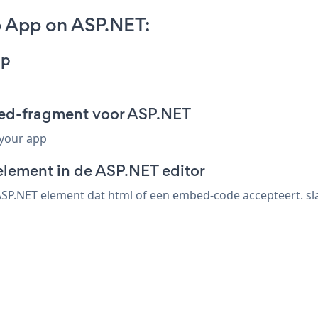
 App on ASP.NET:
pp
ed-fragment voor ASP.NET
 your app
element in de ASP.NET editor
P.NET element dat html of een embed-code accepteert. sla