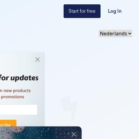
Start for free
Log In