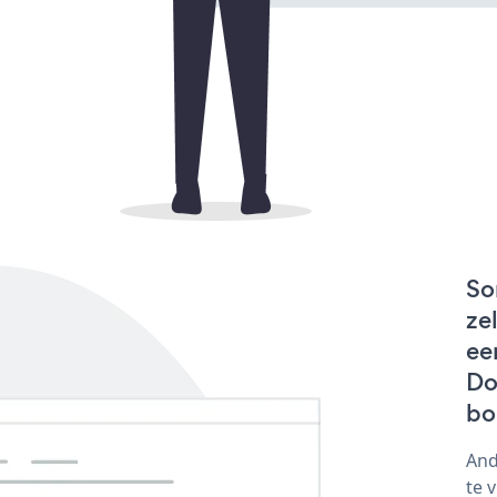
So
ze
ee
Do
bo
And
te 