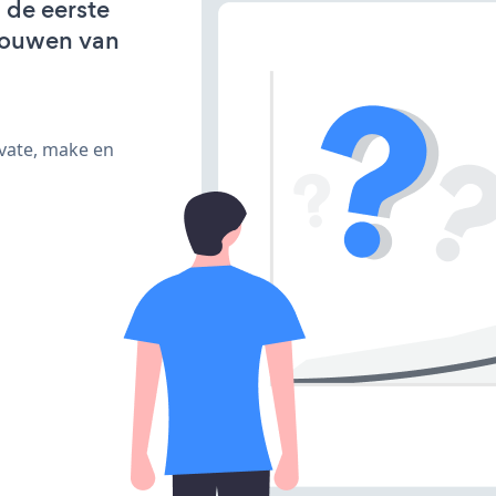
 de eerste
bouwen van
ivate, make en